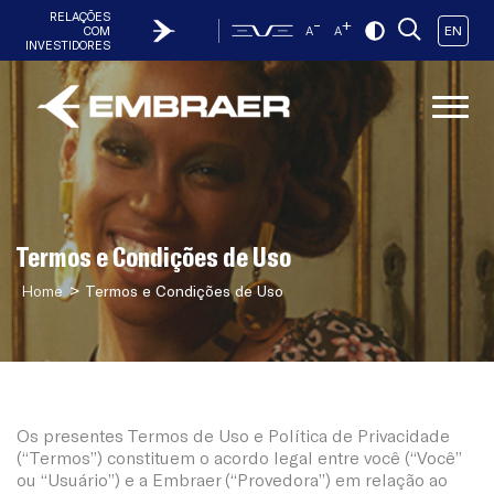
RELAÇÕES
-
+
EN
COM
A
A
INVESTIDORES
Termos e Condições de Uso
>
Home
Termos e Condições de Uso
Os presentes Termos de Uso e Política de Privacidade
(“Termos”) constituem o acordo legal entre você (“Você”
ou “Usuário”) e a Embraer (“Provedora”) em relação ao