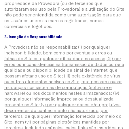
propriedade da Provedora (ou de terceiros que
autorizaram seu uso pela Provedora) e a utilização do Site
não pode ser entendida como uma autorização para que
os Usuários usem as marcas registradas, nomes
comerciais e logotipos.
3. Isenção de Responsabilidade
A Provedora não se responsabiliza: (i) por qualquer
indisponibilidade, bem como por eventuais erros ou
falhas do Site ou qualquer dificuldade no acesso; (ii) por
erros ou inconsistências na transmissão de dados ou pela
qualidade ou disponibilidade de sinal de Internet, que
possam afetar o uso do Site; (iii) pela existência de vírus
ou outros elementos nocivos no Site, que possam causar
mudanças nos sistemas de computação (software e
hardware) ou nos documentos nestes armazenados; (iv)
por qualquer informação imprecisa ou desatualizada
presente no Site; (v) por quaisquer danos e/ou prejuízos
decorrentes do conhecimento não autorizado, por
terceiros, de qualquer informação fornecida por meio do
Site; nem (vi) por páginas eletrônicas mantidas por
terceiros, incluindo anúncios, cujos links são inseridos no