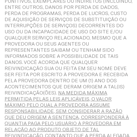
PUNITIVOS, EXEMPLARES OU INDIRETOS (INCLUINDO,
ENTRE OUTROS, DANOS POR PERDA DE DADOS,
PERDA DE PROGRAMAS, PERDA DE LUCROS, CUSTO
DE AQUISIÇÃO DE SERVIÇOS DE SUBSTITUIÇÃO OU
INTERRUPÇÕES DE SERVIÇOS) DECORRENTES DO
USO OU DA INCAPACIDADE DE USO DO SITE E/OU
QUALQUER SERVIÇO RELACIONADO, MESMO QUE A
PROVEDORA OU SEUS AGENTES OU
REPRESENTANTES SAIBAM OU TENHAM SIDO
INFORMADOS SOBRE A POSSIBILIDADE DE TAIS
DANOS. VOCÊ ACORDA QUE QUALQUER
REIVINDICAÇÃO SUA OU FEITA EM SEU NOME DEVE
SER FEITA POR ESCRITO À PROVEDORA E RECEBIDA
PELA PROVEDORA DENTRO DE UM (1) ANO DOS
ACONTECIMENTOS QUE DERAM ORIGEM A TAL(IS)
REIVINDICAÇÃO(ÕES).
NA MEDIDA MÁXIMA
PERMITIDA PELAS LEIS APLICÁVEIS, O VALOR
MÁXIMO PELO QUAL A PROVEDORA ASSUME
RESPONSABILIDADE, SEM CONSIDERAR A RAZÃO
QUE DEU ORIGEM À SENTENÇA, CORRESPONDERÁ À
QUANTIA PAGA PELO USUÁRIO À PROVEDORA EM
RELAÇÃO AO PRODUTO OBJETO DE TAL
REIVINDICAÇÃO, CONTANTO QUE A PERDA ALEGADA