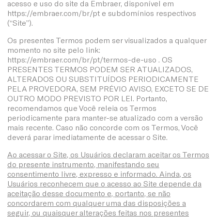
acesso e uso do site da Embraer, disponível em
https://embraer.com/br/pt e subdomínios respectivos
(“Site”).
Os presentes Termos podem ser visualizados a qualquer
momento no site pelo link:
https://embraer.com/br/pt/termos-de-uso . OS
PRESENTES TERMOS PODEM SER ATUALIZADOS,
ALTERADOS OU SUBSTITUÍDOS PERIODICAMENTE
PELA PROVEDORA, SEM PRÉVIO AVISO, EXCETO SE DE
OUTRO MODO PREVISTO POR LEI. Portanto,
recomendamos que Você releia os Termos
periodicamente para manter-se atualizado com a versão
mais recente. Caso não concorde com os Termos, Você
deverá parar imediatamente de acessar o Site.
Ao acessar o Site, os Usuários declaram aceitar os Termos
do presente instrumento, manifestando seu
consentimento livre, expresso e informado. Ainda, os
Usuários reconhecem que o acesso ao Site depende da
aceitação desse documento e, portanto, se não
concordarem com qualquer uma das disposições a
seguir, ou quaisquer alterações feitas nos presentes