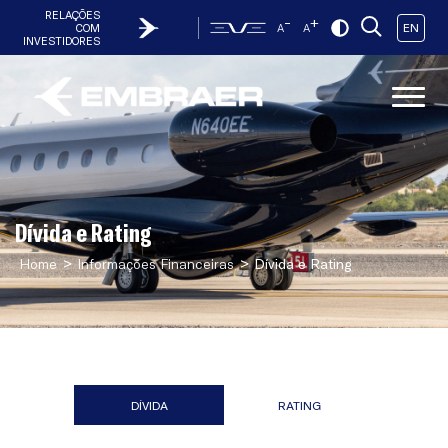
RELAÇÕES
-
+
EN
COM
A
A
INVESTIDORES
Dívida e Rating
>
>
Home
Informações Financeiras
Dívida e Rating
DÍVIDA
RATING