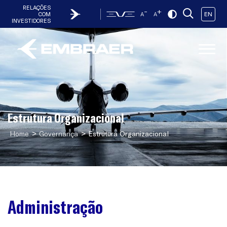
RELAÇÕES
-
+
EN
COM
A
A
INVESTIDORES
Estrutura Organizacional
>
>
Home
Governança
Estrutura Organizacional
Administração