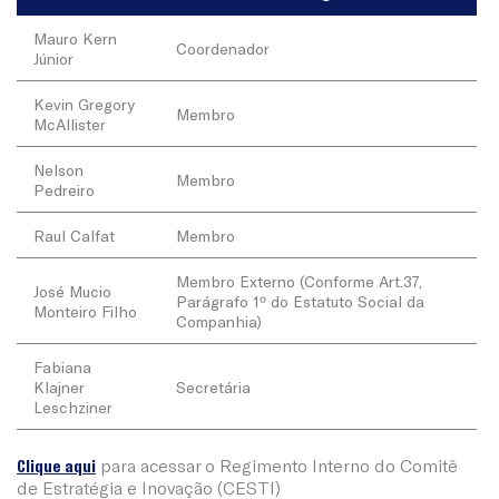
Mauro Kern
Coordenador
Júnior
Kevin Gregory
Membro
McAllister
Nelson
Membro
Pedreiro
Raul Calfat
Membro
Membro Externo (Conforme Art.37,
José Mucio
Parágrafo 1º do Estatuto Social da
Monteiro Filho
Companhia)
Fabiana
Klajner
Secretária
Leschziner
Clique aqui
para acessar o Regimento Interno do Comitê
de Estratégia e Inovação (CESTI)