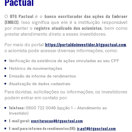
Pactual
O
BTG Pactual
é o
banco escriturador das ações da Embraer
(EMBJ3)
. Isso significa que ele é a instituição responsável
por manter o
registro atualizado dos acionistas
, bem como
prestar atendimento direto a esses investidores.
Por meio do portal
https://portaldoinvestidor.btgpactual.com
,
o acionista pode acessar diversas informações, como:
Verificação da existência de ações vinculadas ao seu CPF
Histórico de movimentações
Emissão de informe de rendimentos
Atualização de dados cadastrais
Para dúvidas, solicitações ou informações, os investidores
podem entrar em contato por:
Telefone:
0800 722 0048 (opção 1 – Atendimento ao
Investidor)
E-mail geral:
escrituracao@btgpactual.com
E-mail para informe de rendimentos (IR):
ir.psf@btgpactual.com