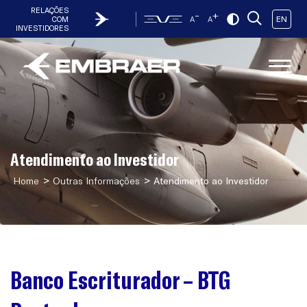
RELAÇÕES
-
+
EN
COM
A
A
INVESTIDORES
Atendimento ao Investidor
>
>
Home
Outras Informações
Atendimento ao Investidor
Banco Escriturador – BTG